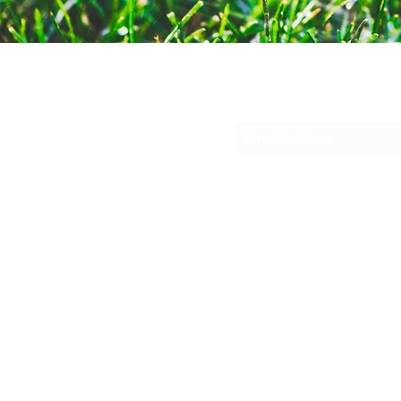
Su
sesmas
(817)230-9117 (Spa
421 N Grants Ln Su